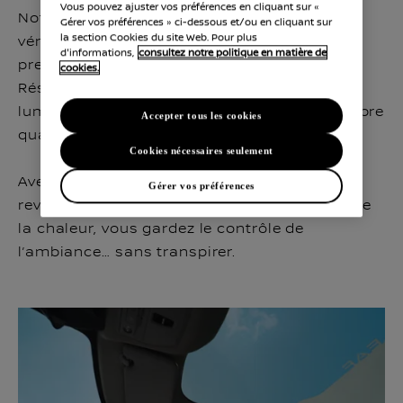
Vous pouvez ajuster vos préférences en cliquant sur «
Notre toit panoramique à atténuation est en
Gérer vos préférences » ci-dessous et/ou en cliquant sur
la section Cookies du site Web. Pour plus
véritable verre et s’assombrit d’une simple
d'informations,
consultez notre politique en matière de
pression — sans couche supplémentaire.
cookies.
Résultat : plus d’espace pour la tête, plus de
lumière quand vous en avez envie, et de l’ombre
Accepter tous les cookies
quand vous en avez besoin.
Cookies nécessaires seulement
Avec quatre niveaux de transparence et un
Gérer vos préférences
revêtement à faible émissivité qui lutte contre
la chaleur, vous gardez le contrôle de
l’ambiance… sans transpirer.