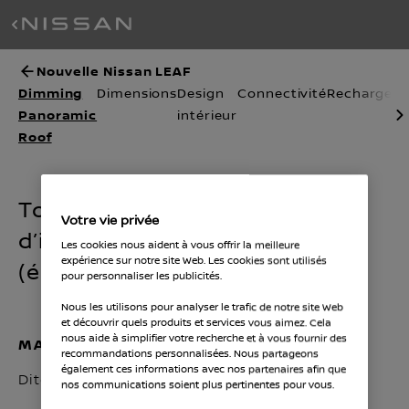
Nouvelle Nissan LEAF
Dimming
Dimensions
Design
Connectivité
Recharge
Sé
Panoramic
intérieur
Roof
Toit panoramique à réduction
Votre vie privée
d’intensité lumineuse
Les cookies nous aident à vous offrir la meilleure
expérience sur notre site Web. Les cookies sont utilisés
(électrochromique)
pour personnaliser les publicités.
Nous les utilisons pour analyser le trafic de notre site Web
et découvrir quels produits et services vous aimez. Cela
nous aide à simplifier votre recherche et à vous fournir des
MAÎTRISEZ VOTRE ATMOSPHÈRE
recommandations personnalisées. Nous partageons
également ces informations avec nos partenaires afin que
Dites adieu aux pare-soleil encombrants.
nos communications soient plus pertinentes pour vous.